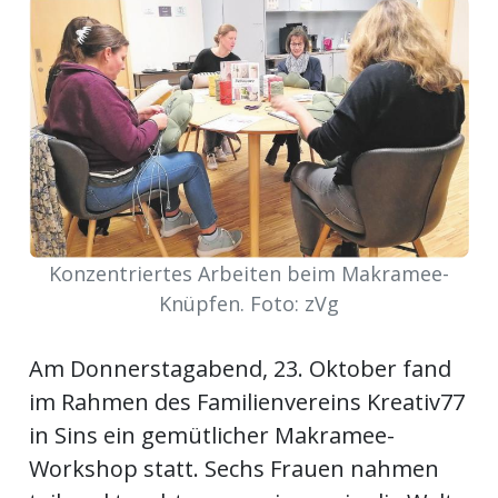
meinden
Auw
Auw:
ort
Konzentriertes Arbeiten beim Makramee-
wil
Knüpfen. Foto: zVg
offizielle
Mitteilungen
wil:
Am Donnerstagabend, 23. Oktober fand
im Rahmen des Familienvereins Kreativ77
izielle
inserate
in Sins ein gemütlicher Makramee-
Workshop statt. Sechs Frauen nahmen
w:
teilungen