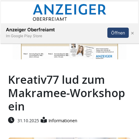
Abonnieren
Anmelden
Anzeiger Oberfreiamt
×
Öffnen
Im Google Play Store
Immobilien
Kreativ77 lud zum
Veranstaltungen
Makramee-Workshop
Stellen
ein
E-
31.10.2025
Informationen
Paper
App