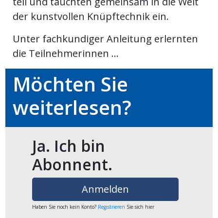
teil und tauchten gemeinsam in die Welt
ikel
der kunstvollen Knüpftechnik ein.
gen
Unter fachkundiger Anleitung erlernten
die Teilnehmerinnen ...
Möchten Sie
weiterlesen?
Ja. Ich bin
übersicht
Abonnent.
Anmelden
Haben Sie noch kein Konto?
Registrieren
Sie sich hier