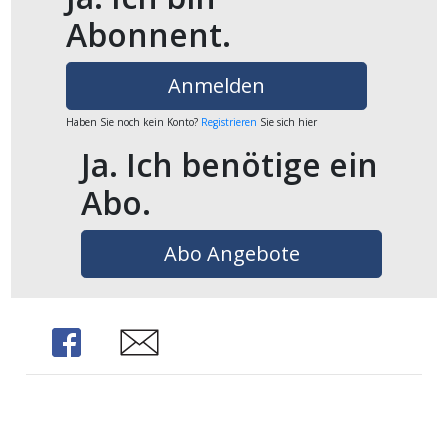
Abonnent.
ikel
gen
Anmelden
Haben Sie noch kein Konto?
Registrieren
Sie sich hier
Ja. Ich benötige ein
Abo.
Abo Angebote
übersicht
Share
Share