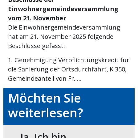
Einwohnergemeindeversammlung
meinden
vom 21. November
Die Einwohnergemeindeversammlung
hat am 21. November 2025 folgende
Beschlüsse gefasst:
Auw
1. Genehmigung Verpflichtungskredit für
die Sanierung der Ortsdurchfahrt, K 350,
Auw:
ort
Gemeindeanteil von Fr. ...
wil
offizielle
Möchten Sie
Mitteilungen
wil:
weiterlesen?
izielle
inserate
w:
teilungen
Ja. Ich bin