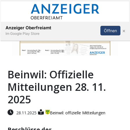
Abonnieren
Anmelden
Anzeiger Oberfreiamt
×
Öffnen
Im Google Play Store
Immobilien
Beinwil: Offizielle
Veranstaltungen
Mitteilungen 28. 11.
Stellen
2025
E-
28.11.2025
Beinwil: offizielle Mitteilungen
Paper
Beschlüsse der
App