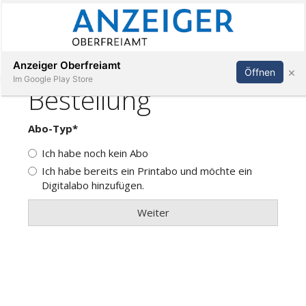
Abonnieren
Anmelden
Anzeiger Oberfreiamt
×
Öffnen
Im Google Play Store
Immobilien
Veranstaltungen
Stellen
E-
Paper
App