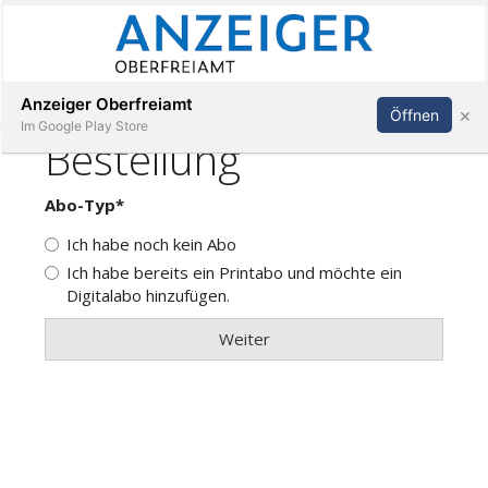
Abonnieren
Anmelden
Anzeiger Oberfreiamt
×
Öffnen
Im Google Play Store
Immobilien
Veranstaltungen
Stellen
E-
Paper
App