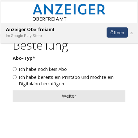
Abonnieren
Anmelden
Anzeiger Oberfreiamt
×
Öffnen
Im Google Play Store
Immobilien
Veranstaltungen
Stellen
E-
Paper
App