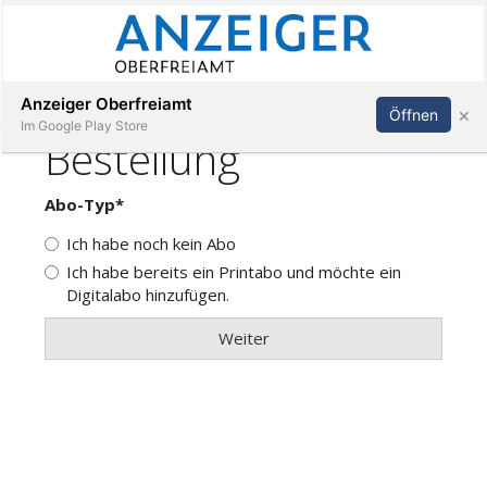
Abonnieren
Anmelden
Anzeiger Oberfreiamt
×
Öffnen
Im Google Play Store
Immobilien
Veranstaltungen
Stellen
E-
Paper
App