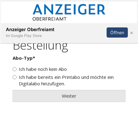
Abonnieren
Anmelden
Anzeiger Oberfreiamt
×
Öffnen
Im Google Play Store
Immobilien
Veranstaltungen
Stellen
E-
Paper
App