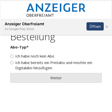
Abonnieren
Anmelden
Anzeiger Oberfreiamt
×
Öffnen
Im Google Play Store
Immobilien
Veranstaltungen
Stellen
E-
Paper
App