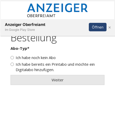
Abonnieren
Anmelden
Anzeiger Oberfreiamt
×
Öffnen
Im Google Play Store
Immobilien
Veranstaltungen
Stellen
E-
Paper
App