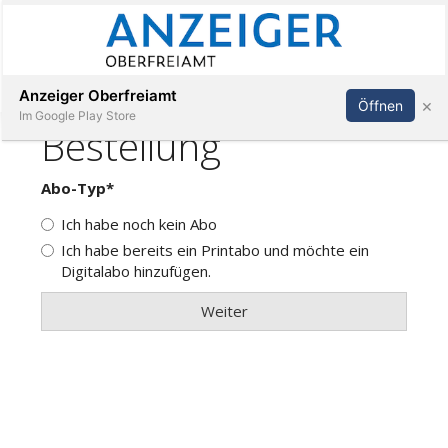
Abonnieren
Anmelden
Anzeiger Oberfreiamt
×
Öffnen
Im Google Play Store
Immobilien
Veranstaltungen
Stellen
E-
Paper
App