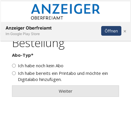
Abonnieren
Anmelden
Anzeiger Oberfreiamt
×
Öffnen
Im Google Play Store
Immobilien
Veranstaltungen
Stellen
E-
Paper
App