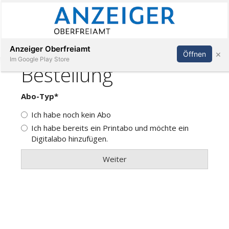
Abonnieren
Anmelden
Anzeiger Oberfreiamt
×
Öffnen
Im Google Play Store
Immobilien
Veranstaltungen
Stellen
E-
Paper
App