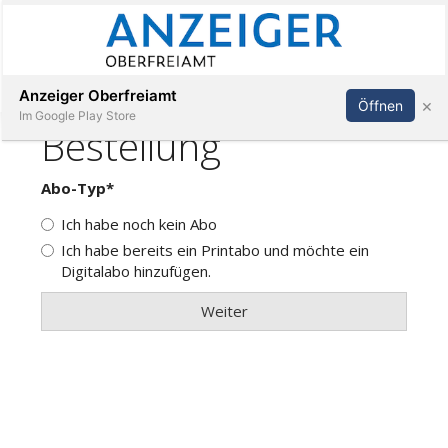
Abonnieren
Anmelden
Anzeiger Oberfreiamt
×
Öffnen
Im Google Play Store
Immobilien
Veranstaltungen
Stellen
E-
Paper
App