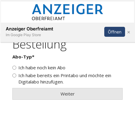
Abonnieren
Anmelden
Anzeiger Oberfreiamt
×
Öffnen
Im Google Play Store
Immobilien
Veranstaltungen
Stellen
E-
Paper
App