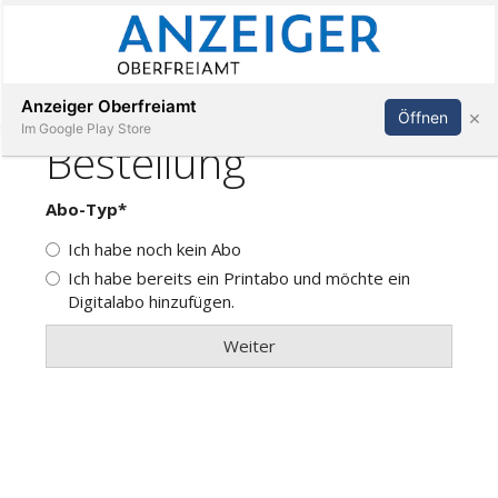
Abonnieren
Anmelden
Anzeiger Oberfreiamt
×
Öffnen
Im Google Play Store
Immobilien
Veranstaltungen
Stellen
E-
Paper
App