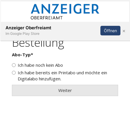
Abonnieren
Anmelden
Anzeiger Oberfreiamt
×
Öffnen
Im Google Play Store
Immobilien
Veranstaltungen
Stellen
E-
Paper
App