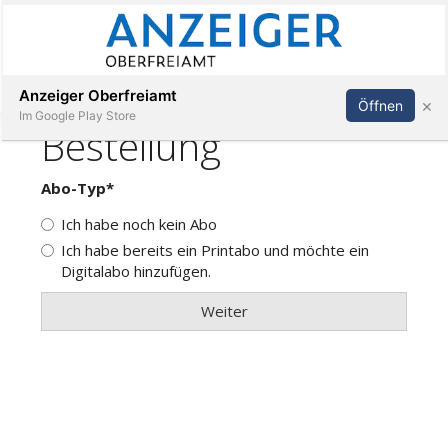
Abonnieren
Anmelden
Anzeiger Oberfreiamt
×
Öffnen
Im Google Play Store
Immobilien
Veranstaltungen
Stellen
E-
Paper
App