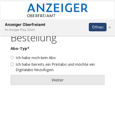
Abonnieren
Anmelden
Anzeiger Oberfreiamt
×
Öffnen
Im Google Play Store
Immobilien
Veranstaltungen
Stellen
E-
Paper
App