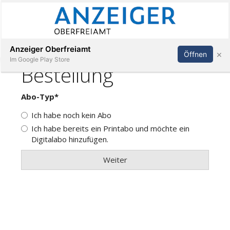
Abonnieren
Anmelden
Anzeiger Oberfreiamt
×
Öffnen
Im Google Play Store
Immobilien
Veranstaltungen
Stellen
E-
Paper
App