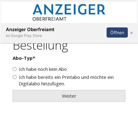
Abonnieren
Anmelden
Anzeiger Oberfreiamt
×
Öffnen
Im Google Play Store
Immobilien
Veranstaltungen
Stellen
E-
Paper
App