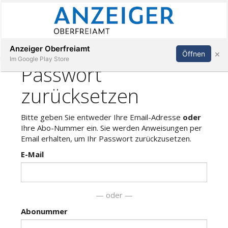
Abonnieren
Anmelden
Anzeiger Oberfreiamt
×
Öffnen
Im Google Play Store
Immobilien
Veranstaltungen
Stellen
E-
Paper
App