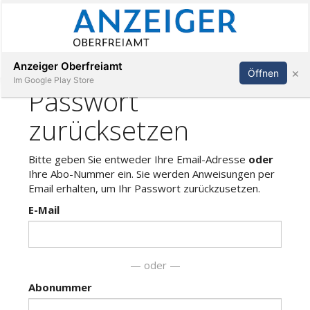
Abonnieren
Anmelden
Anzeiger Oberfreiamt
×
Öffnen
Im Google Play Store
Immobilien
Veranstaltungen
Stellen
E-
Paper
App