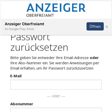
Abonnieren
Anmelden
Anzeiger Oberfreiamt
×
Öffnen
Im Google Play Store
Immobilien
Veranstaltungen
Stellen
E-
Paper
App