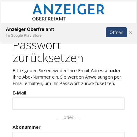
Abonnieren
Anmelden
Anzeiger Oberfreiamt
×
Öffnen
Im Google Play Store
Immobilien
Veranstaltungen
Stellen
E-
Paper
App