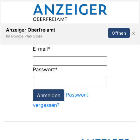
Abonnieren
Anmelden
Anzeiger Oberfreiamt
×
Öffnen
Im Google Play Store
E-mail
*
Immobilien
Passwort
*
Veranstaltungen
Passwort
Stellen
vergessen?
E-
Paper
App