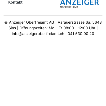
Kontakt
meinden
©
Anzeiger Oberfreiamt AG | Aarauerstrasse 6a, 5643
Sins | Öffnungszeiten: Mo – Fr 08:00 – 12:00 Uhr |
info@anzeigeroberfreiamt.ch | 041 530 00 20
Auw
Auw:
ort
wil
offizielle
Mitteilungen
wil:
izielle
inserate
w:
teilungen