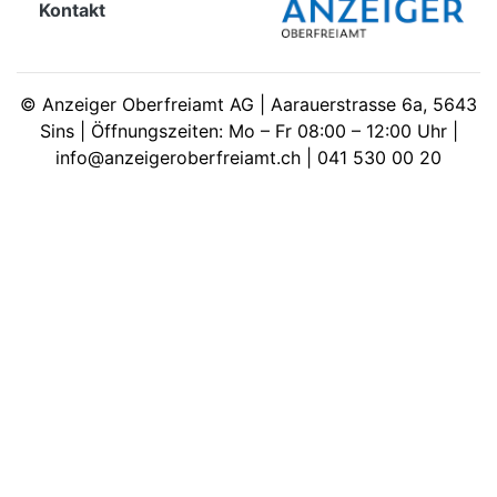
Kontakt
meinden
©
Anzeiger Oberfreiamt AG | Aarauerstrasse 6a, 5643
Sins | Öffnungszeiten: Mo – Fr 08:00 – 12:00 Uhr |
info@anzeigeroberfreiamt.ch | 041 530 00 20
Auw
Auw:
ort
wil
offizielle
Mitteilungen
wil:
izielle
inserate
w:
teilungen