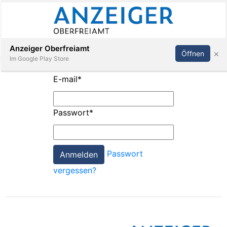
Abonnieren
Anmelden
Anzeiger Oberfreiamt
×
Öffnen
Im Google Play Store
E-mail
*
Immobilien
Passwort
*
Veranstaltungen
Passwort
Stellen
vergessen?
E-
Paper
App