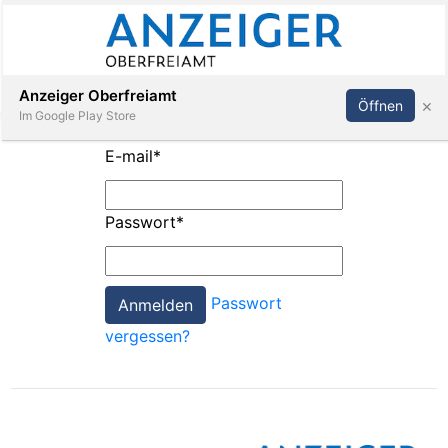
Abonnieren
Anmelden
Anzeiger Oberfreiamt
×
Öffnen
Im Google Play Store
E-mail
*
Immobilien
Passwort
*
Veranstaltungen
Passwort
Stellen
vergessen?
E-
Paper
App