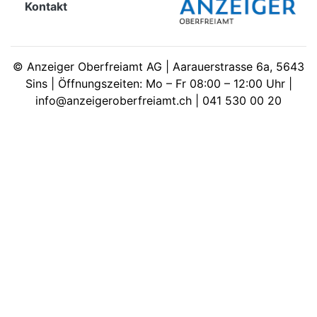
Kontakt
meinden
©
Anzeiger Oberfreiamt AG | Aarauerstrasse 6a, 5643
Sins | Öffnungszeiten: Mo – Fr 08:00 – 12:00 Uhr |
info@anzeigeroberfreiamt.ch | 041 530 00 20
Auw
Auw:
ort
wil
offizielle
Mitteilungen
wil:
izielle
inserate
w:
teilungen