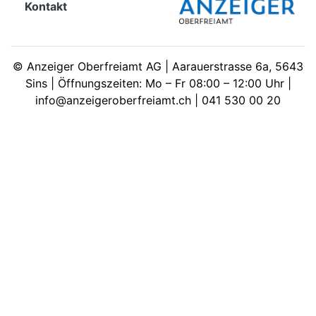
Kontakt
meinden
©
Anzeiger Oberfreiamt AG | Aarauerstrasse 6a, 5643
Sins | Öffnungszeiten: Mo – Fr 08:00 – 12:00 Uhr |
info@anzeigeroberfreiamt.ch | 041 530 00 20
Auw
Auw:
ort
wil
offizielle
Mitteilungen
wil:
izielle
inserate
w:
teilungen