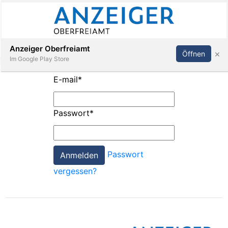
Abonnieren
Anmelden
Anzeiger Oberfreiamt
×
Öffnen
Im Google Play Store
E-mail
*
Immobilien
Passwort
*
Veranstaltungen
Passwort
Stellen
vergessen?
E-
Paper
App