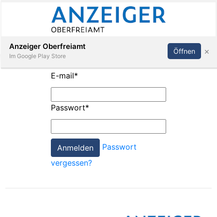
Abonnieren
Anmelden
Anzeiger Oberfreiamt
×
Öffnen
Im Google Play Store
E-mail
*
Immobilien
Passwort
*
Veranstaltungen
Passwort
Stellen
vergessen?
E-
Paper
App