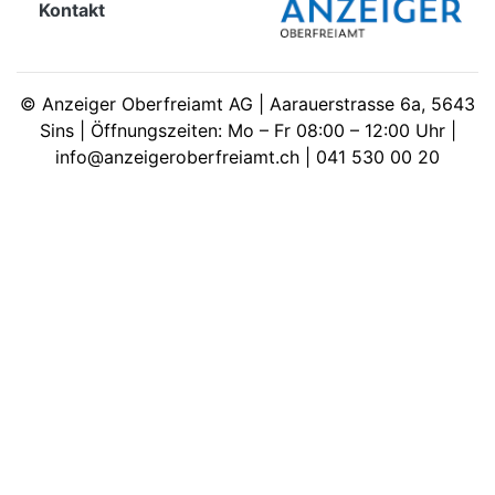
Kontakt
meinden
©
Anzeiger Oberfreiamt AG | Aarauerstrasse 6a, 5643
Sins | Öffnungszeiten: Mo – Fr 08:00 – 12:00 Uhr |
info@anzeigeroberfreiamt.ch | 041 530 00 20
Auw
Auw:
ort
wil
offizielle
Mitteilungen
wil:
izielle
inserate
w:
teilungen