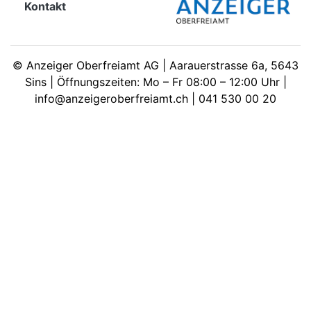
Kontakt
meinden
©
Anzeiger Oberfreiamt AG | Aarauerstrasse 6a, 5643
Sins | Öffnungszeiten: Mo – Fr 08:00 – 12:00 Uhr |
info@anzeigeroberfreiamt.ch | 041 530 00 20
Auw
Auw:
ort
wil
offizielle
Mitteilungen
wil:
izielle
inserate
w:
teilungen