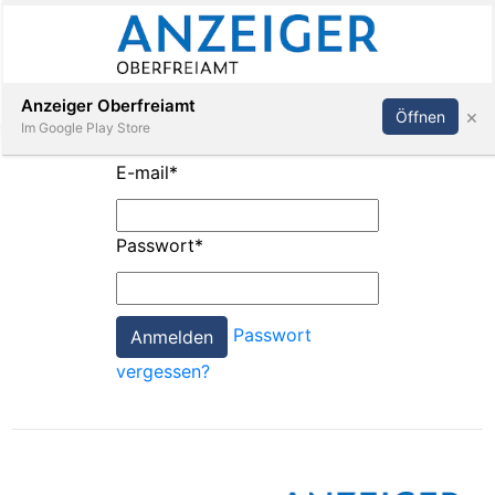
Abonnieren
Anmelden
Anzeiger Oberfreiamt
×
Öffnen
Im Google Play Store
E-mail
*
Immobilien
Passwort
*
Veranstaltungen
Passwort
Stellen
vergessen?
E-
Paper
App