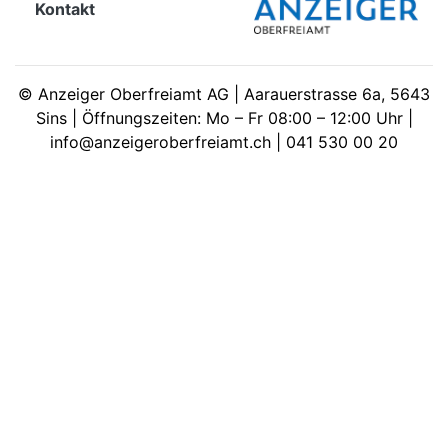
Kontakt
meinden
©
Anzeiger Oberfreiamt AG | Aarauerstrasse 6a, 5643
Sins | Öffnungszeiten: Mo – Fr 08:00 – 12:00 Uhr |
info@anzeigeroberfreiamt.ch | 041 530 00 20
Auw
Auw:
ort
wil
offizielle
Mitteilungen
wil:
izielle
inserate
w:
teilungen