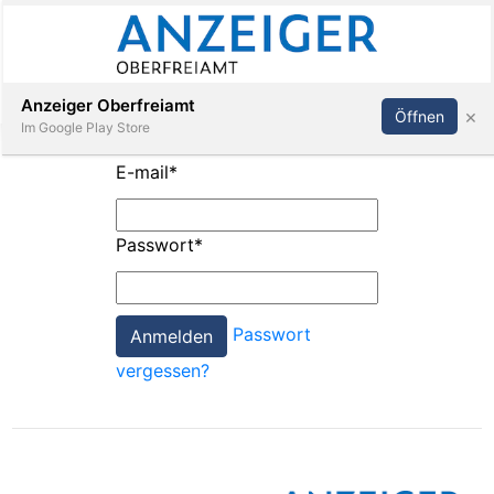
Abonnieren
Anmelden
Anzeiger Oberfreiamt
×
Öffnen
Im Google Play Store
E-mail
*
Immobilien
Passwort
*
Veranstaltungen
Passwort
Stellen
vergessen?
E-
Paper
App