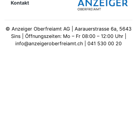
Kontakt
meinden
©
Anzeiger Oberfreiamt AG | Aarauerstrasse 6a, 5643
Sins | Öffnungszeiten: Mo – Fr 08:00 – 12:00 Uhr |
info@anzeigeroberfreiamt.ch | 041 530 00 20
Auw
Auw:
ort
wil
offizielle
Mitteilungen
wil:
izielle
inserate
w:
teilungen