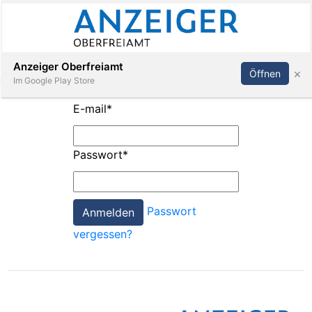
Abonnieren
Anmelden
Anzeiger Oberfreiamt
×
Öffnen
Im Google Play Store
E-mail
*
Immobilien
Passwort
*
Veranstaltungen
Passwort
Stellen
vergessen?
E-
Paper
App