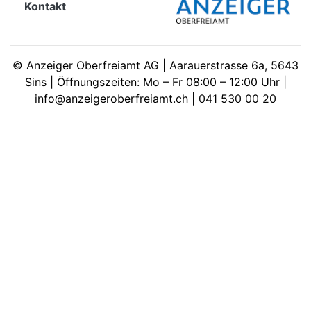
Kontakt
meinden
©
Anzeiger Oberfreiamt AG | Aarauerstrasse 6a, 5643
Sins | Öffnungszeiten: Mo – Fr 08:00 – 12:00 Uhr |
info@anzeigeroberfreiamt.ch | 041 530 00 20
Auw
Auw:
ort
wil
offizielle
Mitteilungen
wil:
izielle
inserate
w:
teilungen