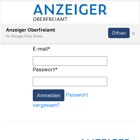
Abonnieren
Anmelden
Anzeiger Oberfreiamt
×
Öffnen
Im Google Play Store
E-mail
*
Immobilien
Passwort
*
Veranstaltungen
Passwort
Stellen
vergessen?
E-
Paper
App