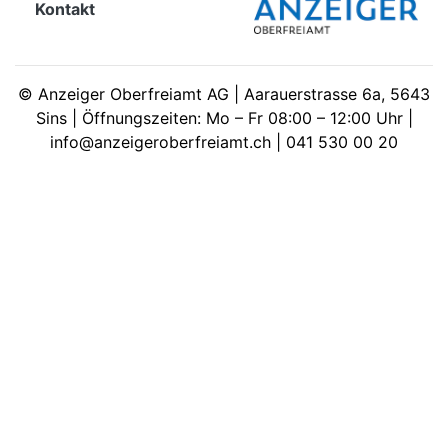
Kontakt
meinden
©
Anzeiger Oberfreiamt AG | Aarauerstrasse 6a, 5643
Sins | Öffnungszeiten: Mo – Fr 08:00 – 12:00 Uhr |
info@anzeigeroberfreiamt.ch | 041 530 00 20
Auw
Auw:
ort
wil
offizielle
Mitteilungen
wil:
izielle
inserate
w:
teilungen