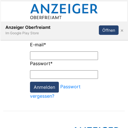
Abonnieren
Anmelden
Anzeiger Oberfreiamt
×
Öffnen
Im Google Play Store
E-mail
*
Immobilien
Passwort
*
Veranstaltungen
Passwort
Stellen
vergessen?
E-
Paper
App