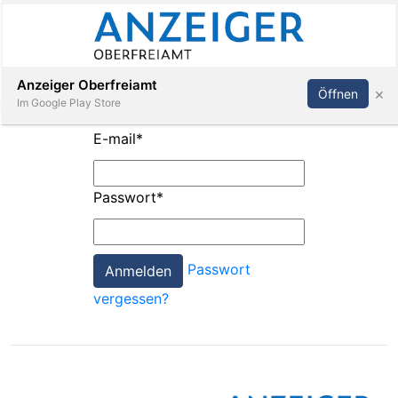
Abonnieren
Anmelden
Anzeiger Oberfreiamt
×
Öffnen
Im Google Play Store
E-mail
*
Immobilien
Passwort
*
Veranstaltungen
Passwort
Stellen
vergessen?
E-
Paper
App