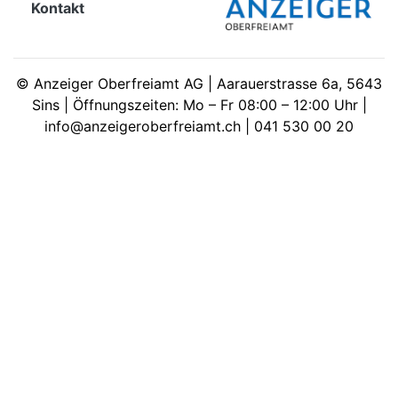
Kontakt
meinden
©
Anzeiger Oberfreiamt AG | Aarauerstrasse 6a, 5643
Sins | Öffnungszeiten: Mo – Fr 08:00 – 12:00 Uhr |
info@anzeigeroberfreiamt.ch | 041 530 00 20
Auw
Auw:
ort
wil
offizielle
Mitteilungen
wil:
izielle
inserate
w:
teilungen