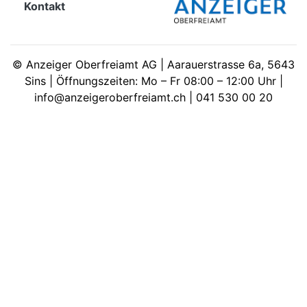
Kontakt
meinden
©
Anzeiger Oberfreiamt AG | Aarauerstrasse 6a, 5643
Sins | Öffnungszeiten: Mo – Fr 08:00 – 12:00 Uhr |
info@anzeigeroberfreiamt.ch | 041 530 00 20
Auw
Auw:
ort
wil
offizielle
Mitteilungen
wil:
izielle
inserate
w:
teilungen