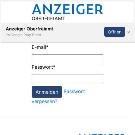
Abonnieren
Anmelden
Anzeiger Oberfreiamt
×
Öffnen
Im Google Play Store
E-mail
*
Immobilien
Passwort
*
Veranstaltungen
Passwort
Stellen
vergessen?
E-
Paper
App