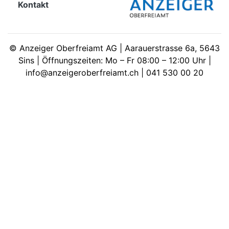
Kontakt
meinden
©
Anzeiger Oberfreiamt AG | Aarauerstrasse 6a, 5643
Sins | Öffnungszeiten: Mo – Fr 08:00 – 12:00 Uhr |
info@anzeigeroberfreiamt.ch | 041 530 00 20
Auw
Auw:
ort
wil
offizielle
Mitteilungen
wil:
izielle
inserate
w:
teilungen