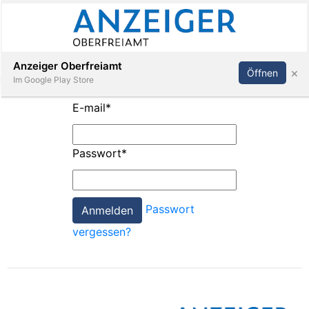
Abonnieren
Anmelden
Anzeiger Oberfreiamt
×
Öffnen
Im Google Play Store
E-mail
*
Immobilien
Passwort
*
Veranstaltungen
Passwort
Stellen
vergessen?
E-
Paper
App