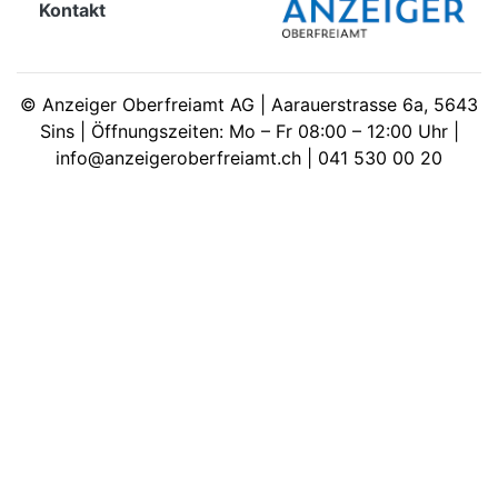
Kontakt
meinden
©
Anzeiger Oberfreiamt AG | Aarauerstrasse 6a, 5643
Sins | Öffnungszeiten: Mo – Fr 08:00 – 12:00 Uhr |
info@anzeigeroberfreiamt.ch | 041 530 00 20
Auw
Auw:
ort
wil
offizielle
Mitteilungen
wil:
izielle
inserate
w:
teilungen