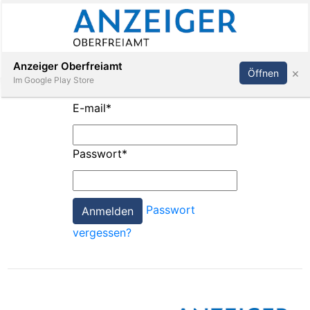
Abonnieren
Anmelden
Anzeiger Oberfreiamt
×
Öffnen
Im Google Play Store
E-mail
*
Immobilien
Passwort
*
Veranstaltungen
Passwort
Stellen
vergessen?
E-
Paper
App