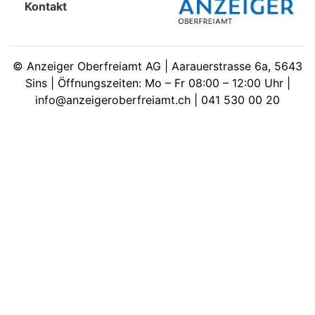
Kontakt
meinden
©
Anzeiger Oberfreiamt AG | Aarauerstrasse 6a, 5643
Sins | Öffnungszeiten: Mo – Fr 08:00 – 12:00 Uhr |
info@anzeigeroberfreiamt.ch | 041 530 00 20
Auw
Auw:
ort
wil
offizielle
Mitteilungen
wil:
izielle
nserate
w:
teilungen