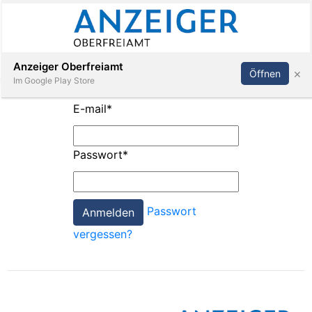
Abonnieren
Anmelden
Anzeiger Oberfreiamt
×
Öffnen
Im Google Play Store
E-mail
*
Immobilien
Passwort
*
Veranstaltungen
Passwort
Stellen
vergessen?
E-
Paper
App