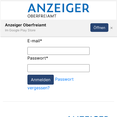
Abonnieren
Anmelden
Anzeiger Oberfreiamt
×
Öffnen
Im Google Play Store
E-mail
*
Immobilien
Passwort
*
Veranstaltungen
Passwort
Stellen
vergessen?
E-
Paper
App