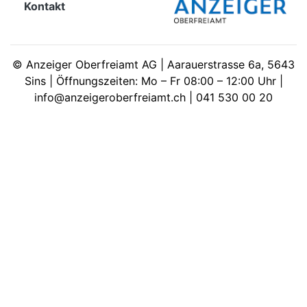
Kontakt
meinden
©
Anzeiger Oberfreiamt AG | Aarauerstrasse 6a, 5643
Sins | Öffnungszeiten: Mo – Fr 08:00 – 12:00 Uhr |
info@anzeigeroberfreiamt.ch | 041 530 00 20
Auw
Auw:
ort
wil
offizielle
Mitteilungen
wil:
izielle
inserate
w:
teilungen