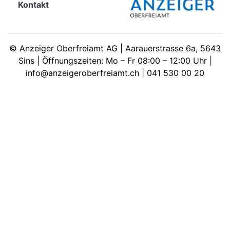
Kontakt
meinden
©
Anzeiger Oberfreiamt AG | Aarauerstrasse 6a, 5643
Sins | Öffnungszeiten: Mo – Fr 08:00 – 12:00 Uhr |
info@anzeigeroberfreiamt.ch | 041 530 00 20
Auw
Auw:
ort
wil
offizielle
Mitteilungen
wil:
izielle
inserate
w:
teilungen