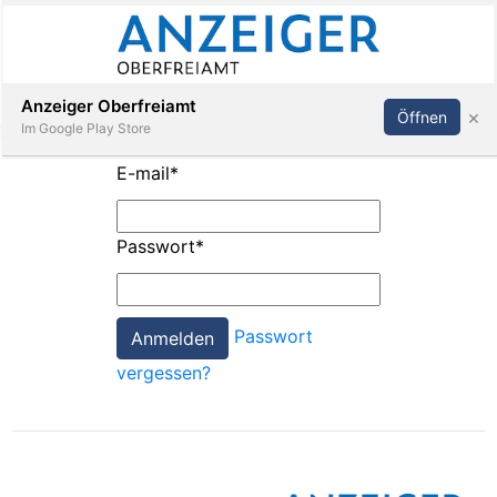
Abonnieren
Anmelden
Anzeiger Oberfreiamt
×
Öffnen
Im Google Play Store
E-mail
*
Immobilien
Passwort
*
Veranstaltungen
Passwort
Stellen
vergessen?
E-
Paper
App