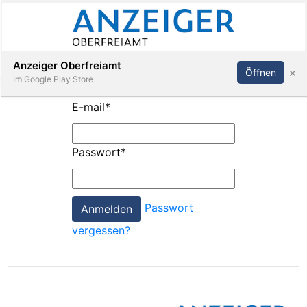
Abonnieren
Anmelden
Anzeiger Oberfreiamt
×
Öffnen
Im Google Play Store
E-mail
*
Immobilien
Passwort
*
Veranstaltungen
Passwort
Stellen
vergessen?
E-
Paper
App