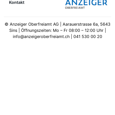
Kontakt
meinden
©
Anzeiger Oberfreiamt AG | Aarauerstrasse 6a, 5643
Sins | Öffnungszeiten: Mo – Fr 08:00 – 12:00 Uhr |
info@anzeigeroberfreiamt.ch | 041 530 00 20
Auw
Auw:
ort
wil
offizielle
Mitteilungen
wil:
izielle
inserate
w:
teilungen