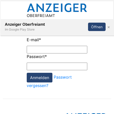
Abonnieren
Anmelden
Anzeiger Oberfreiamt
×
Öffnen
Im Google Play Store
E-mail
*
Immobilien
Passwort
*
Veranstaltungen
Passwort
Stellen
vergessen?
E-
Paper
App