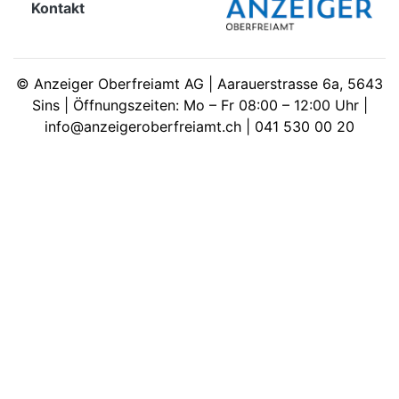
Kontakt
meinden
©
Anzeiger Oberfreiamt AG | Aarauerstrasse 6a, 5643
Sins | Öffnungszeiten: Mo – Fr 08:00 – 12:00 Uhr |
info@anzeigeroberfreiamt.ch | 041 530 00 20
Auw
Auw:
ort
wil
offizielle
Mitteilungen
wil:
izielle
inserate
w:
teilungen