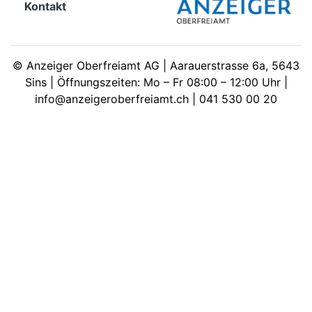
Kontakt
meinden
©
Anzeiger Oberfreiamt AG | Aarauerstrasse 6a, 5643
Sins | Öffnungszeiten: Mo – Fr 08:00 – 12:00 Uhr |
info@anzeigeroberfreiamt.ch | 041 530 00 20
Auw
Auw:
ort
wil
offizielle
Mitteilungen
wil:
izielle
inserate
w:
teilungen