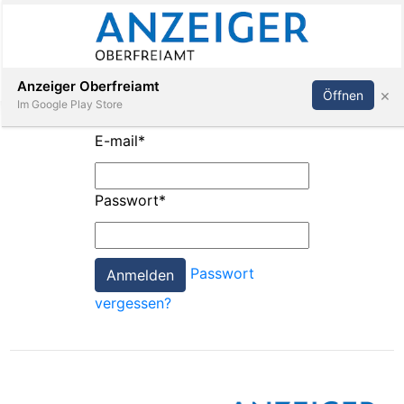
Abonnieren
Anmelden
Anzeiger Oberfreiamt
×
Öffnen
Im Google Play Store
E-mail
*
Immobilien
Passwort
*
Veranstaltungen
Passwort
Stellen
vergessen?
E-
Paper
App