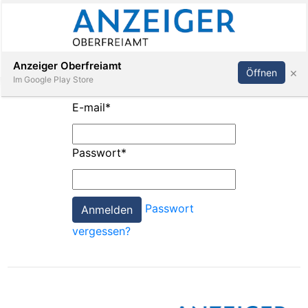
Abonnieren
Anmelden
Anzeiger Oberfreiamt
×
Öffnen
Im Google Play Store
E-mail
*
Immobilien
Passwort
*
Veranstaltungen
Passwort
Stellen
vergessen?
E-
Paper
App