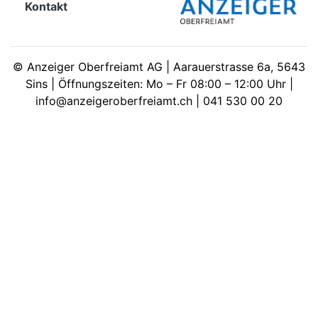
Kontakt
meinden
©
Anzeiger Oberfreiamt AG | Aarauerstrasse 6a, 5643
Sins | Öffnungszeiten: Mo – Fr 08:00 – 12:00 Uhr |
info@anzeigeroberfreiamt.ch | 041 530 00 20
Auw
Auw:
ort
wil
offizielle
Mitteilungen
wil:
izielle
inserate
w:
teilungen