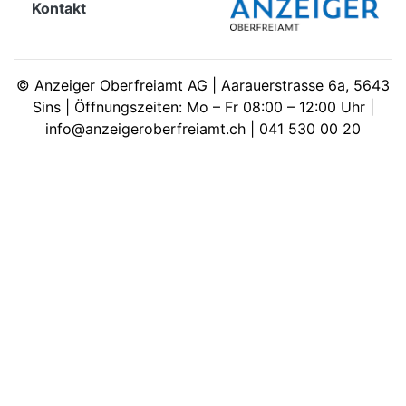
Kontakt
meinden
©
Anzeiger Oberfreiamt AG | Aarauerstrasse 6a, 5643
Sins | Öffnungszeiten: Mo – Fr 08:00 – 12:00 Uhr |
info@anzeigeroberfreiamt.ch | 041 530 00 20
Auw
Auw:
ort
wil
offizielle
Mitteilungen
wil:
izielle
inserate
w:
teilungen