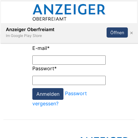
Abonnieren
Anmelden
Anzeiger Oberfreiamt
×
Öffnen
Im Google Play Store
E-mail
*
Immobilien
Passwort
*
Veranstaltungen
Passwort
Stellen
vergessen?
E-
Paper
App